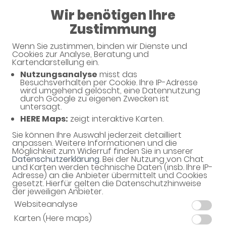
Wir benötigen Ihre
08:30 - 18:30
Zustimmung
Apotheke am Südbahnhof
Wenn Sie zustimmen, binden wir Dienste und
Cookies zur Analyse, Beratung und
Kartendarstellung ein.
Nutzungsanalyse
misst das
Haben Sie noch Fragen?
Besuchsverhalten per Cookie. Ihre IP-Adresse
wird umgehend gelöscht, eine Datennutzung
durch Google zu eigenen Zwecken ist
untersagt.
Dann schreiben Sie uns einfach eine Nachricht oder
HERE Maps:
zeigt interaktive Karten.
rufen Sie uns direkt unter 06421 - 42505 an. Wir
helfen Ihnen gerne weiter.
Sie können Ihre Auswahl jederzeit detailliert
anpassen. Weitere Informationen und die
Möglichkeit zum Widerruf finden Sie in unserer
Datenschutzerklärung
. Bei der Nutzung von Chat
und Karten werden technische Daten (insb. Ihre IP-
Ihre Daten
Adresse) an die Anbieter übermittelt und Cookies
gesetzt. Hierfür gelten die Datenschutzhinweise
Vorname*
der jeweiligen Anbieter.
Websiteanalyse
Karten (Here maps)